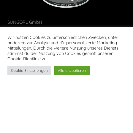
SUNGÖRL GmbH
Südstraße 3, 96142 Hollfeld
Telefon: +49 (0) 92 74 – 9 46 33
Wir nutzen Cookies zu unterschiedlichen Zwecken, unter
anderem zur Analyse und für personalisierte Marketing-
Telefax: +49 (0) 92 74 – 9 46 34
Mitteilungen. Durch die weitere Nutzung unseres Diensts
E-Mail: info(at)sungoerl.de
stimmst du der Nutzung von Cookies gemäß unserer
Cookie-Richtlinie zu.
Unsere Öffnungszeiten
Cookie Einstellungen
Alle akzeptieren
Bitte beachten Sie die Öffnungszeiten von 15. März 2026
bis 31. August 2026:
Montag – Freitag
08:00 – 17:00 Uhr
Samstag
09:30 – 13:30 Uhr